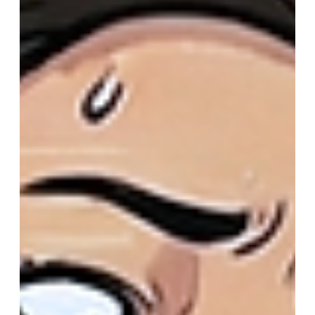
期，前台、后厨、收银能不能跟得上？ 流量来了，接得
住才是生意。 来自世界各地的顾客，用 uLiteAI 接住每
一通电话 世界杯期间，来到美国的游客来自不同国家和
地区。不同语言、不同口音、不同点餐习惯，都会给商
家带来更多服务压力。对于餐厅来说，高峰期最怕电话
响个不停却没人接。前台忙着招呼客人，后厨忙着出
餐，电话一响再响，错过的可能就是一笔订单。 这时
候，uLiteAI 可以成为商家的智能电话助手。 uLiteAI
支持多语言接听，可以帮助商家处理电话点单、回答常
见问题、减少漏接电话，并在繁忙时段同时应对更多来
电需求。...