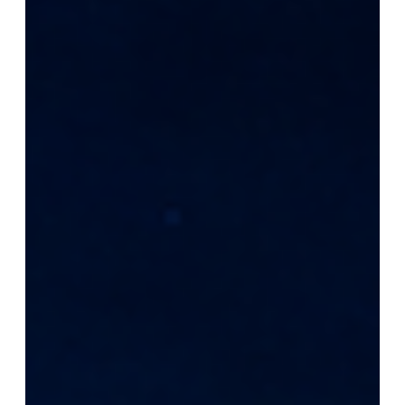
2026美加墨世界杯已落下帷幕 而一届世界杯，究竟能
为一名运动员带来多大的流量？ 以哈兰德为例——据
Sportico公开报道不完全统计，自2026年6月8日起，
他的社交媒体粉丝增长接近3000万。赛场上一次次关键
表现，把他推上话题中心；随之而来的媒体报道、精彩
集锦、球迷讨论和平台算法推荐，又像滚雪球一样持续
放大热度。其实比球技更打动人心的，是他鲜明的个
性，正是这份真实，让无数网友路转粉，还自发做了很
多meme。 比赛虽然结束，内容却从未停止流动....这
条路径，和我们中小商户做生意想要触达新顾客的逻辑
惊人地相似： 先让人看到你，再让人了解你， 最后推动
人联系你、预约你，走进你的店。 可现实往往是 餐厅菜
品出色，美甲店技法精湛，零售店货源优质 却长期困在
同一个难题里： 附近明明有需求，顾客却不知道你的存
在。在本地竞争日趋白热的今天，仅凭自然进店、熟人
介绍和零散的朋友圈更新，已经很难持续拉新。 你需要
搭建一套稳定、可复制的曝光系统，让每一条内容、每
一条评价、每一分广告投入，都实实在在地服务于经营