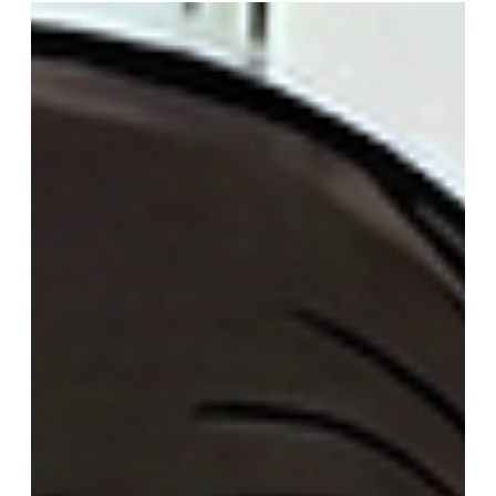
Marketing uP
6月30日
世界杯流量即将迎来高峰，商家准备好接
住了吗？
2026美加墨世界杯正在北美多地举行，随着赛事持续升
温，美国多个主办城市的餐厅、零售店、外卖商家和移
动摊位，都将迎来更密集的人流和消费需求。临近半决
赛和总决赛阶段，球迷、游客、本地观赛人群会更加集
中，赛前聚餐、赛后宵夜、临时点单、移动消费都可能
明显增加。 对商家来说，世界杯热度看起来很远，真正
忙起来可能就是一通电话的事儿: 电话响了，有人接
吗？顾客说不同语言，听得懂吗？订单突然变多，处理
得过来吗？餐车和移动摊位，收款够快吗？门店高峰