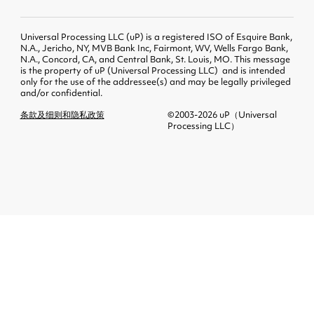
Universal Processing LLC (uP) is a registered ISO of Esquire Bank,
N.A., Jericho, NY, MVB Bank Inc, Fairmont, WV, Wells Fargo Bank,
N.A., Concord, CA, and Central Bank, St. Louis, MO. This message
is the property of uP (Universal Processing LLC) and is intended
only for the use of the addressee(s) and may be legally privileged
and/or confidential.
条款及细则和隐私政策
©2003-2026 uP（Universal
Processing LLC）