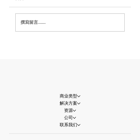
撰寫留言......
从错失订单到营业额飙升：AI正如何悄悄
重塑餐饮业
商业类型
解决方案
资源
公司
联系我们